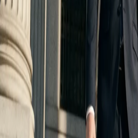
24/7
|