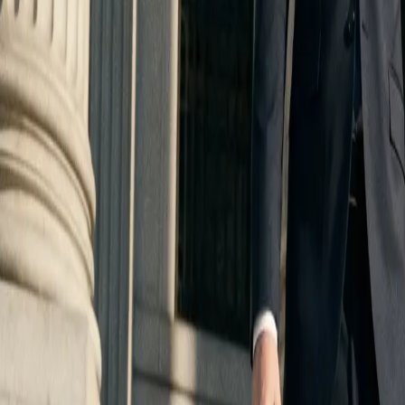
24/7
|