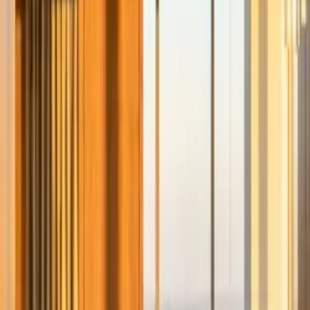
24/7
|